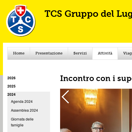
Ski
mai
TCS Gruppo del Lu
con
Home
Presentazione
Servizi
Attività
Viag
2026
Incontro con i sup
2025
2024
Agenda 2024
Assemblea 2024
Giornata delle
famiglie