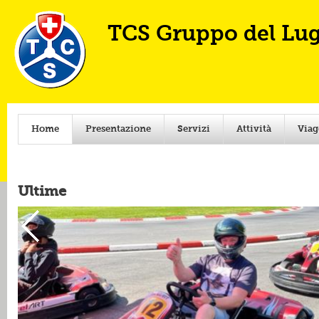
Ski
mai
TCS Gruppo del Lu
con
Home
Presentazione
Servizi
Attività
Viag
Ultime
Giornata 
Tutti in pista!