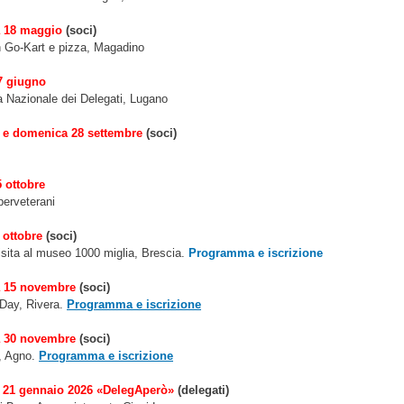
 18 maggio
(soci)
n Go-Kart e pizza, Magadino
7 giugno
Nazionale dei Delegati, Lugano
 e domenica 28 settembre
(soci)
o
5 ottobre
erveterani
 ottobre
(soci)
isita al museo 1000 miglia, Brescia.
Programma e iscrizione
 15 novembre
(soci)
Day, Rivera.
Programma e iscrizione
 30 novembre
(soci)
, Agno.
Programma e iscrizione
 21 gennaio 2026 «DelegAperò»
(delegati)