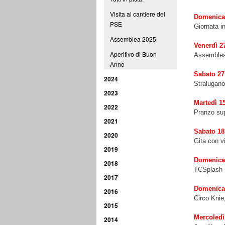
Visita al cantiere del
Domenica
PSE
Giornata i
Assemblea 2025
Venerdì 2
Aperitivo di Buon
Assemblea 
Anno
Sabato 27
2024
Stralugan
2023
Martedì 1
2022
Pranzo sup
2021
Sabato 18
2020
Gita con v
2019
Domenica
2018
TCSplash 
2017
Domenica
2016
Circo Knie
2015
Mercoledì
2014