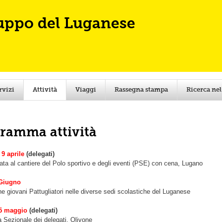
Skip to
main
uppo del Luganese
content
rvizi
Attività
Viaggi
Rassegna stampa
Ricerca nel
ramma attività
 9 aprile
(delegati)
data al cantiere del Polo sportivo e degli eventi (PSE) con cena, Lugano
 Giugno
e giovani Pattugliatori nelle diverse sedi scolastiche del Luganese
15 maggio
(delegati)
Sezionale dei delegati, Olivone