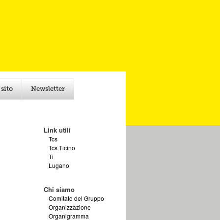
 sito
Newsletter
Link utili
Tcs
Tcs Ticino
Ti
Lugano
Chi siamo
Comitato del Gruppo
Organizzazione
Organigramma