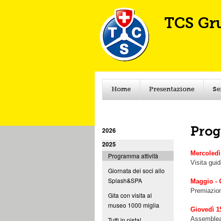
TCS Gr
Home
Presentazione
Se
2026
Prog
2025
Mercoledì
Programma attività
Visita gui
Giornata dei soci allo
Splash&SPA
Maggio -
Premiazion
Gita con visita al
museo 1000 miglia
Giovedì 
Assemblea 
Tutti in pista!